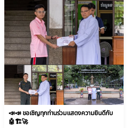
📣📣 ขอเชิญทุกท่านร่วมแสดงความยินดีกับ
🤖🏗️🚀